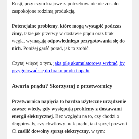
Rosji, przy czym krajowe zapotrzebowanie nie zostało
zaspokojone rodzimą produkcją.
Potencjalne problemy, które mogą wystąpić podczas
zimy
, takie jak przerwy w dostawie prądu oraz brak
węgla, wymagają
odpowiedniego przygotowania się do
nich
. Poniżej garść porad, jak to zrobić.
Czytaj więcej o tym,
jaką piłę akumulatorową wybrać, by
przygotować się do braku prądu i opału
Awaria prądu? Skorzystaj z przetwornicy
Przetwornica napięcia to bardzo użyteczne urządzenie
zawsze wtedy, gdy występują problemy z dostawami
energii elektrycznej
. Bez względu na to, czy chodzi o
długotrwały, czy chwilowy brak prądu, taki sprzęt pozwoli
Ci
zasilić dowolny sprzęt elektryczny
, w tym: