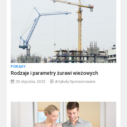
PORADY
Rodzaje i para­me­try żurawi wie­żo­wych
20 stycznia, 2023
Artykuły Sponsorowane