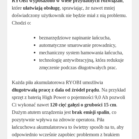
RYOBI wyposażono w wiele przydatnych rozwiązań
,
które
ułatwiają obsługę
, sprawiając, że nawet mniej
doświadczony użytkownik nie będzie miał z nią problemu.
Chodzi o:
beznarzędziowe napinanie łańcucha,
automatyczne smarowanie prowadnicy,
mechaniczny system hamowania łańcucha,
technologię antywibracyjną, która redukuje
zmęczenie podczas długotrwałych prac.
Każda piła akumulatorowa RYOBI umożliwia
długotrwałą pracę z dala od źródeł prądu
. Na przykład
sprzęt z baterią High Power o pojemności 9,0 Ah pozwoli
Ci wykonać nawet
120 cięć gałęzi o grubości 15 cm
.
Dużym atutem urządzenia jest
brak emisji spalin
, co
pozytywnie wpływa na zdrowie operatora. Piła
łańcuchowa akumulatorowa to świetny sposób na to, aby
odpowiednio wcześnie zapobiec problemom z brakiem