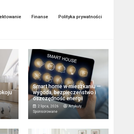
ektowanie
Finanse
Polityka prywatności
Smart home w mieszkaniu —
okoju
wygoda, bezpieczeństwo i
oszczędność energii
2 lipca, 2026
Artykuły
Sponsorowane