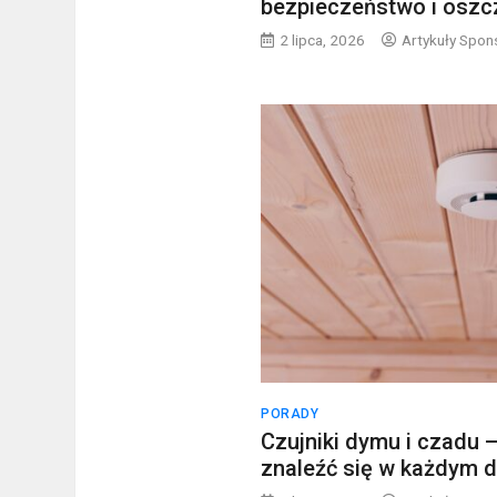
bezpieczeństwo i oszc
2 lipca, 2026
Artykuły Spo
PORADY
Czujniki dymu i czadu
znaleźć się w każdym 