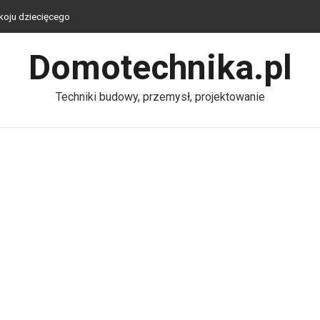
ak połączyć klimat z funkcjonalnością?
u — wygoda, bezpieczeństwo i oszczędność energii
Domotechnika.pl
ku tanio, praktycznie i stylowo?
alu? Praktyczny przewodnik
Techniki budowy, przemysł, projektowanie