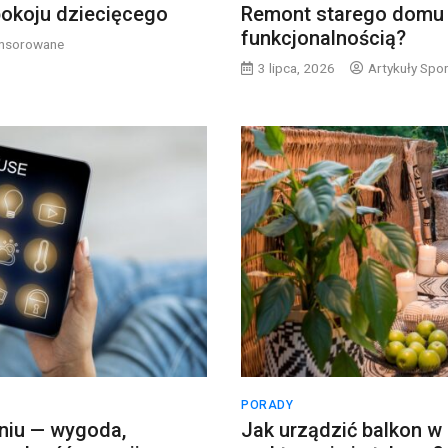
pokoju dziecięcego
Remont starego domu —
funkcjonalnością?
onsorowane
3 lipca, 2026
Artykuły Sp
PORADY
niu — wygoda,
Jak urządzić balkon w 