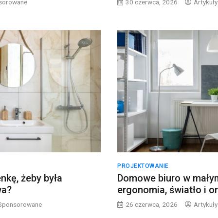
nsorowane
30 czerwca, 2026
Artykuł
PROJEKTOWANIE
nkę, żeby była
Domowe biuro w mały
wa?
ergonomia, światło i o
 Sponsorowane
26 czerwca, 2026
Artykuł