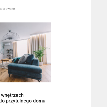
onsorowane
 wnętrzach —
do przytulnego domu