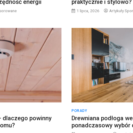
zędność energii
praktycznie i stylowo?
nsorowane
1 lipca, 2026
Artykuły Sp
PORADY
 — dlaczego powinny
Drewniana podłoga we
domu?
ponadczasowy wybór 