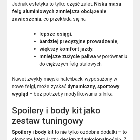
Jednak estetyka to tylko część zalet.
Niska masa
felg aluminiowych zmniejsza obciążenie
zawieszenia
, co przekłada się na:
lepsze osiągi
,
bardziej precyzyjne prowadzenie
,
większy komfort jazdy
,
mniejsze zużycie paliwa
w porównaniu
do cięższych felg stalowych.
Nawet zwykły miejski hatchback, wyposażony w
nowe felgi, może zyskać
dynamiczny, sportowy
wygląd
– bez potrzeby modyfikowania silnika.
Spoilery i body kit jako
zestaw tuningowy
Spoilery
i
body kit
to nie tylko ozdobne dodatki – to
elementy, które łączą
design z funkcjonalnością
. Z