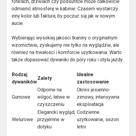
fotelach, drzwiach czy podsufitce może całkowicie
odmienić atmosferę w kabinie. Czasem wystarczy
inny kolor lub faktura, by poczuć się jak w nowym
aucie.
Wybierając wysokiej jakości tkaniny o oryginalnym
wzornictwie, zyskujemy nie tylko na wyglądzie, ale
również na trwałości i komforcie użytkowania. Warto
także dopasować dywaniki do pory roku i stylu jazdy:
Rodzaj
Idealne
Zalety
dywaników
zastosowanie
Odporne na
Okres jesienno-
Gumowe
wilgoć, łatwe w
zimowy, intensywna
czyszczeniu
eksploatacja
Elegancki wygląd,
Codzienne
Welurowe
przyjemne w
użytkowanie, sezon
dotyku
letni