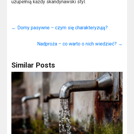
uzupełnią każdy skandynawski styl.
←
Domy pasywne – czym się charakteryzują?
Nadproża – co warto o nich wiedzieć?
→
Similar Posts