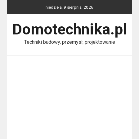
Skip
niedziela, 9 sierpnia, 2026
to
content
Domotechnika.pl
Techniki budowy, przemysł, projektowanie