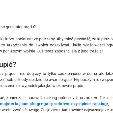
jąc generator prądu?
aki, który spełni nasze potrzeby. Aby mieć pewność, że kupisz 
etry urządzenia do swoich oczekiwań. Jakie właściwości agr
 poniższym wpisie. Już teraz zapoznaj się z jego treścią!
upić?
z prądu. I nie dotyczy to tylko codzienności w domu, ale tak
zić sobie, kiedy dojdzie do awarii prądu? Najlepszym rozwiąza
eczenie na wypadek jakiejkolwiek awarii prądu.
rać, koniecznie sprawdź ranking polecanych urządzeń. Taka lis
//majsterkujsam.pl/agregat-pradotworczy-opinie-ranking/
, 
 warto zwrócić uwagę. Znajdziesz tam również najważniejsze i