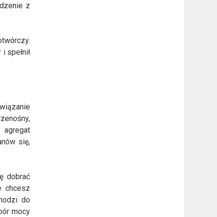
ądzenie z
otwórczy.
i spełnił
związanie
rzenośny,
 agregat
anów się,
ię dobrać
e chcesz
hodzi do
obór mocy