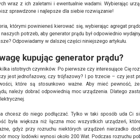
h wraz z ich zaletami i ewentualnie wadami. Wybierając urz
isz sprawdzone i najlepsze dla siebie rozwiązanie!
eria, którymi powinieneś kierować się, wybierając agregat prąd
 naszych potrzeb, aby generator prądu był odpowiednio wydajny 
jsze? Odpowiadamy w dalszej części niniejszego artykułu.
uwagę kupując generator prądu?
kilka istotnych czynników. Po pierwsze czy interesujące Cię ro
zy jest jednofazowy, czy trójfazowy? I po trzecie – czy jest p
ciwości, które są stosunkowo ważne. Aby mieć pewność, że
ądu, należy dobrać odpowiednią moc urządzenia. Dlatego zast
lektrycznej.
ia chcesz do niego podłączać. Tylko w taki sposób uda Ci s
ość była większa niż łączna moc wszystkich urządzeń, któr
żne, gdyż przy rozruchu niektórych urządzeń nierzadko doc
bór mocy lodówki wynosi około 200 Wat. Podczas rozruchu p