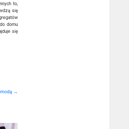
nnych to,
awdzą się
gregatów
y do domu
jduje się
 komodą
→