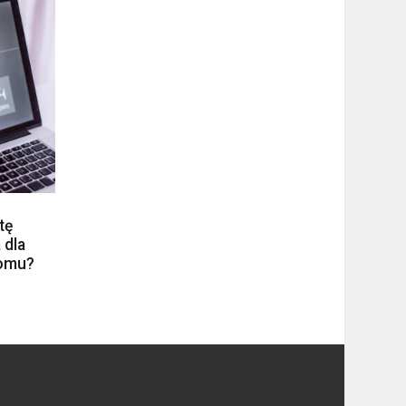
tę
 dla
domu?