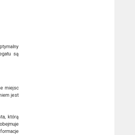
optymalny
egatu są
że miejsc
niem jest
ta, którą
obejmuje
nformacje