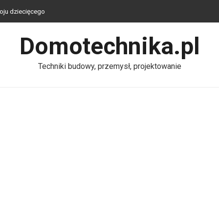
oju dziecięcego
k połączyć klimat z funkcjonalnością?
Domotechnika.pl
 — wygoda, bezpieczeństwo i oszczędność energii
u tanio, praktycznie i stylowo?
Techniki budowy, przemysł, projektowanie
lu? Praktyczny przewodnik