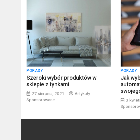
PORADY
PORADY
Szeroki wybór produktów w
Jak wy
sklepie z tynkami
automat
swojeg
27 sierpnia, 2021
Artykuły
Sponsorowane
3 kwiet
Sponsoro