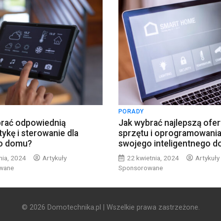
PORADY
brać odpowiednią
Jak wybrać najlepszą ofer
ykę i sterowanie dla
sprzętu i oprogramowania
o domu?
swojego inteligentnego 
nia, 2024
Artykuły
22 kwietnia, 2024
Artykuły
wane
Sponsorowane
© 2026 Domotechnika.pl | Wszelkie prawa zastrzeżone.