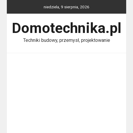
Skip
niedziela, 9 sierpnia, 2026
to
content
Domotechnika.pl
Techniki budowy, przemysł, projektowanie