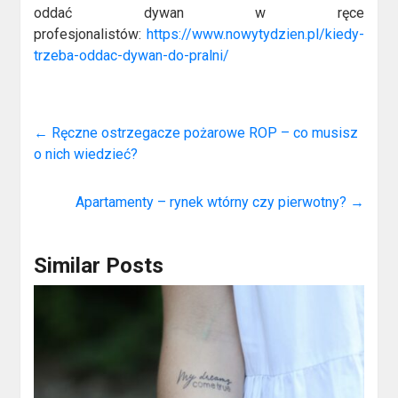
oddać dywan w ręce
profesjonalistów:
https://www.nowytydzien.pl/kiedy-
trzeba-oddac-dywan-do-pralni/
←
Ręczne ostrzegacze pożarowe ROP – co musisz
o nich wiedzieć?
Apartamenty – rynek wtórny czy pierwotny?
→
Similar Posts