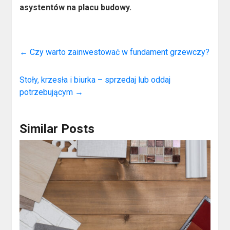
asystentów na placu budowy.
←
Czy warto zainwestować w fundament grzewczy?
Stoły, krzesła i biurka – sprzedaj lub oddaj
potrzebującym
→
Similar Posts