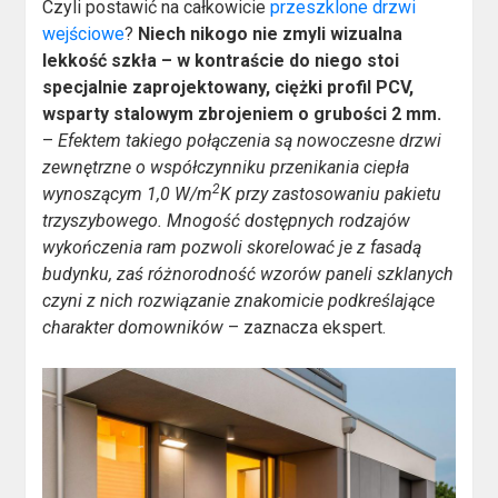
Czyli postawić na całkowicie
przeszklone drzwi
wejściowe
?
Niech nikogo nie zmyli wizualna
lekkość szkła – w kontraście do niego stoi
specjalnie zaprojektowany, ciężki profil PCV,
wsparty stalowym zbrojeniem o grubości 2 mm.
–
Efektem takiego połączenia są nowoczesne drzwi
zewnętrzne o współczynniku przenikania ciepła
2
wynoszącym 1,0 W/m
K przy zastosowaniu pakietu
trzyszybowego. Mnogość dostępnych rodzajów
wykończenia ram pozwoli skorelować je z fasadą
budynku, zaś różnorodność wzorów paneli szklanych
czyni z nich rozwiązanie znakomicie podkreślające
charakter domowników
– zaznacza ekspert.