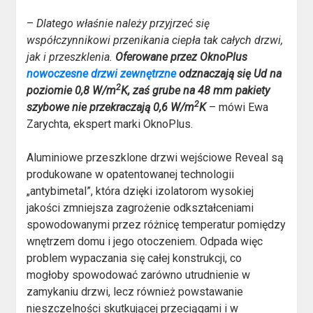
–
Dlatego właśnie należy przyjrzeć się
współczynnikowi przenikania ciepła tak całych drzwi,
jak i przeszklenia.
Oferowane przez OknoPlus
nowoczesne drzwi zewnętrzne
odznaczają się Ud na
2
poziomie 0,8 W/m
K, zaś grube na 48 mm pakiety
2
szybowe nie przekraczają 0,6 W/m
K
– mówi Ewa
Zarychta, ekspert marki OknoPlus.
Aluminiowe przeszklone drzwi wejściowe Reveal są
produkowane w opatentowanej technologii
„antybimetal”, która dzięki izolatorom wysokiej
jakości zmniejsza zagrożenie odkształceniami
spowodowanymi przez różnicę temperatur pomiędzy
wnętrzem domu i jego otoczeniem. Odpada więc
problem wypaczania się całej konstrukcji, co
mogłoby spowodować zarówno utrudnienie w
zamykaniu drzwi, lecz również powstawanie
nieszczelności skutkującej przeciągami i w