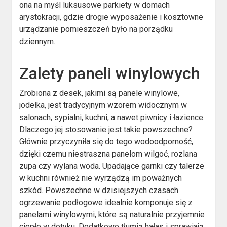
ona na myśl luksusowe parkiety w domach
arystokracji, gdzie drogie wyposażenie i kosztowne
urządzanie pomieszczeń było na porządku
dziennym.
Zalety paneli winylowych
Zrobiona z desek, jakimi są panele winylowe,
jodełka, jest tradycyjnym wzorem widocznym w
salonach, sypialni, kuchni, a nawet piwnicy i łazience.
Dlaczego jej stosowanie jest takie powszechne?
Głównie przyczyniła się do tego wodoodporność,
dzięki czemu niestraszna panelom wilgoć, rozlana
zupa czy wylana woda. Upadające garnki czy talerze
w kuchni również nie wyrządzą im poważnych
szkód. Powszechne w dzisiejszych czasach
ogrzewanie podłogowe idealnie komponuje się z
panelami winylowymi, które są naturalnie przyjemnie
ciepłe w dotyku. Dodatkowo tłumią hałas i sprawiają,