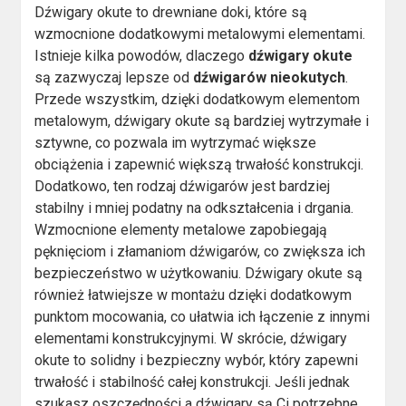
Dźwigary okute to drewniane doki, które są
wzmocnione dodatkowymi metalowymi elementami.
Istnieje kilka powodów, dlaczego
dźwigary okute
są zazwyczaj lepsze od
dźwigarów nieokutych
.
Przede wszystkim, dzięki dodatkowym elementom
metalowym, dźwigary okute są bardziej wytrzymałe i
sztywne, co pozwala im wytrzymać większe
obciążenia i zapewnić większą trwałość konstrukcji.
Dodatkowo, ten rodzaj dźwigarów jest bardziej
stabilny i mniej podatny na odkształcenia i drgania.
Wzmocnione elementy metalowe zapobiegają
pęknięciom i złamaniom dźwigarów, co zwiększa ich
bezpieczeństwo w użytkowaniu. Dźwigary okute są
również łatwiejsze w montażu dzięki dodatkowym
punktom mocowania, co ułatwia ich łączenie z innymi
elementami konstrukcyjnymi. W skrócie, dźwigary
okute to solidny i bezpieczny wybór, który zapewni
trwałość i stabilność całej konstrukcji. Jeśli jednak
szukasz oszczędności a dźwigary są Ci potrzebne