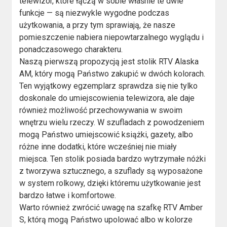
telewizor, które łączą w sobie właśnie te dwie
funkcje — są niezwykle wygodne podczas
użytkowania, a przy tym sprawiają, że nasze
pomieszczenie nabiera niepowtarzalnego wyglądu i
ponadczasowego charakteru.
Naszą pierwszą propozycją jest stolik RTV Alaska
AM, który mogą Państwo zakupić w dwóch kolorach.
Ten wyjątkowy egzemplarz sprawdza się nie tylko
doskonale do umiejscowienia telewizora, ale daje
również możliwość przechowywania w swoim
wnętrzu wielu rzeczy. W szufladach z powodzeniem
mogą Państwo umiejscowić książki, gazety, albo
różne inne dodatki, które wcześniej nie miały
miejsca. Ten stolik posiada bardzo wytrzymałe nóżki
z tworzywa sztucznego, a szuflady są wyposażone
w system rolkowy, dzięki któremu użytkowanie jest
bardzo łatwe i komfortowe.
Warto również zwrócić uwagę na szafkę RTV Amber
S, którą mogą Państwo upolować albo w kolorze