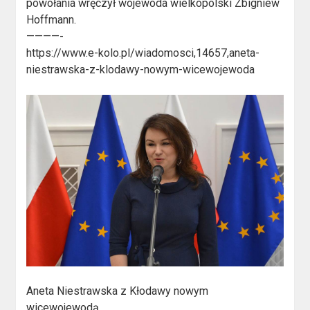
powołania wręczył wojewoda wielkopolski Zbigniew
Hoffmann.
————-
https://
www.e-kolo.pl/
wiadomosci,14657
,aneta-
niestraw
ska-z-klodawy-n
owym-wicewojewo
da
Aneta Niestrawska z Kłodawy nowym
wicewojewodą